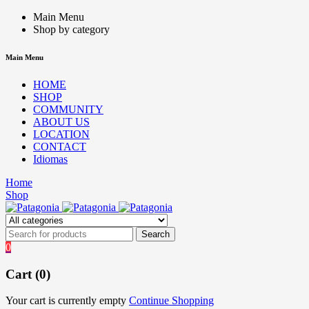
Main Menu
Shop by category
Main Menu
HOME
SHOP
COMMUNITY
ABOUT US
LOCATION
CONTACT
Idiomas
Home
Shop
0
Cart (0)
Your cart is currently empty
Continue Shopping