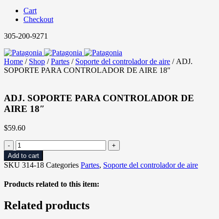
Cart
Checkout
305-200-9271
Home
/
Shop
/
Partes
/
Soporte del controlador de aire
/ ADJ.
SOPORTE PARA CONTROLADOR DE AIRE 18″
ADJ. SOPORTE PARA CONTROLADOR DE
AIRE 18″
$
59.60
ADJ.
SOPORTE
Add to cart
PARA
SKU
314-18
Categories
Partes
,
Soporte del controlador de aire
CONTROLADOR
DE
Products related to this item:
AIRE
18"
Related products
quantity