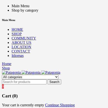
Main Menu
Shop by category
Main Menu
HOME
SHOP
COMMUNITY
ABOUT US
LOCATION
CONTACT
Idiomas
Home
Shop
0
Cart (0)
Your cart is currently empty
Continue Shopping